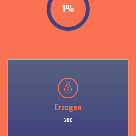
1%
Erzogen
20€