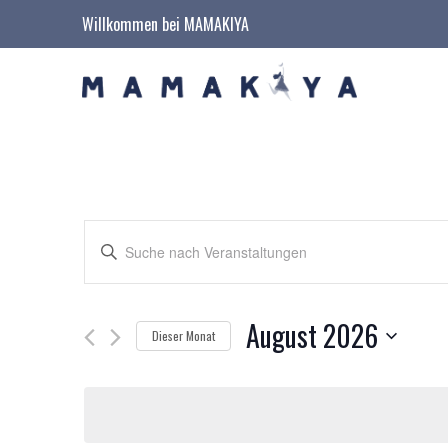
Willkommen bei MAMAKIYA
Veranstaltungen
Geben
Sie
Suche
Das
Schlüsselwort.
und
Suche
nach
August 2026
Veranstaltungen
Dieser Monat
Ansichten,
Schlüsselwort.
Datum
wählen.
Navigation