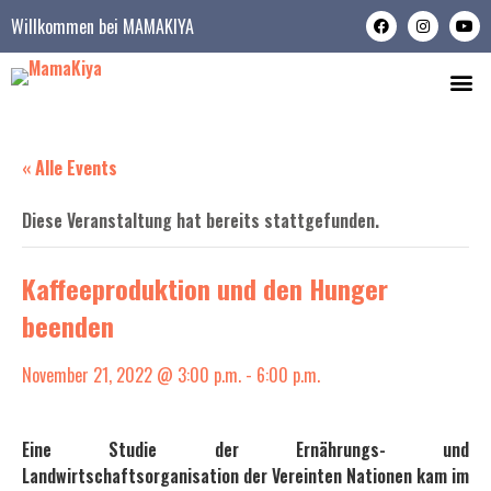
Willkommen bei MAMAKIYA
WER WIR S
WAS WIR TUN
« Alle Events
Diese Veranstaltung hat bereits stattgefunden.
Kaffeeproduktion und den Hunger
beenden
November 21, 2022 @ 3:00 p.m.
-
6:00 p.m.
Eine Studie der Ernährungs- und
Landwirtschaftsorganisation der Vereinten Nationen kam im