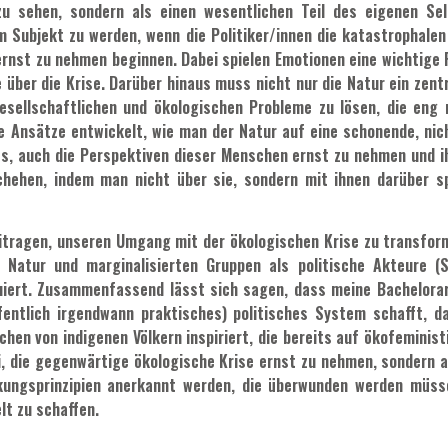
zu sehen, sondern als einen wesentlichen Teil des eigenen Sel
m Subjekt zu werden, wenn die Politiker/innen die katastrophalen 
h ernst zu nehmen beginnen. Dabei spielen Emotionen eine wichtige
über die Krise. Darüber hinaus muss nicht nur die Natur ein zentr
esellschaftlichen und ökologischen Probleme zu lösen, die eng 
e Ansätze entwickelt, wie man der Natur auf eine schonende, n
 es, auch die Perspektiven dieser Menschen ernst zu nehmen und
chehen, indem man nicht über sie, sondern mit ihnen darüber s
beitragen, unseren Umgang mit der ökologischen Krise zu transfo
Natur und marginalisierten Gruppen als politische Akteure (
iert. Zusammenfassend lässt sich sagen, dass meine Bachelorarbe
fentlich irgendwann praktisches) politisches System schafft, 
chen von indigenen Völkern inspiriert, die bereits auf ökofemini
i, die gegenwärtige ökologische Krise ernst zu nehmen, sondern
kungsprinzipien anerkannt werden, die überwunden werden müss
lt zu schaffen.