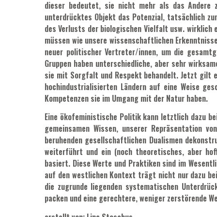
dieser bedeutet, sie nicht mehr als das Andere 
unterdrücktes Objekt das Potenzial, tatsächlich zu
des Verlusts der biologischen Vielfalt usw. wirklic
müssen wie unsere wissenschaftlichen Erkenntnisse 
neuer politischer Vertreter/innen, um die gesamtg
Gruppen haben unterschiedliche, aber sehr wirksam
sie mit Sorgfalt und Respekt behandelt. Jetzt gilt
hochindustrialisierten Ländern auf eine Weise ges
Kompetenzen sie im Umgang mit der Natur haben.
Eine ökofeministische Politik kann letztlich dazu 
gemeinsamen Wissen, unserer Repräsentation von 
beruhenden gesellschaftlichen Dualismen dekonstru
weiterführt und ein (noch theoretisches, aber hof
basiert. Diese Werte und Praktiken sind im Wesentli
auf den westlichen Kontext trägt nicht nur dazu be
die zugrunde liegenden systematischen Unterdrüc
packen und eine gerechtere, weniger zerstörende We
erstellt von: Lina Stoschus