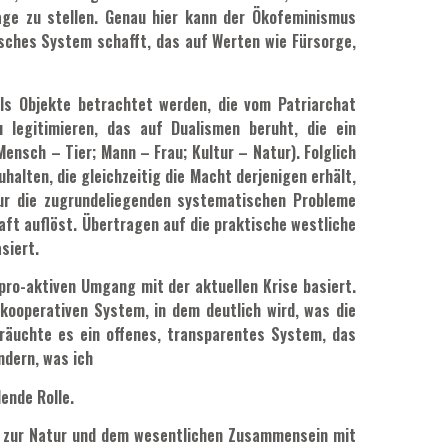
rage zu stellen. Genau hier kann der Ökofeminismus
isches System schafft, das auf Werten wie Fürsorge,
ls Objekte betrachtet werden, die vom Patriarchat
 legitimieren, das auf Dualismen beruht, die ein
nsch – Tier; Mann – Frau; Kultur – Natur). Folglich
alten, die gleichzeitig die Macht derjenigen erhält,
nur die zugrundeliegenden systematischen Probleme
aft auflöst. Übertragen auf die praktische westliche
asiert.
 pro-aktiven Umgang mit der aktuellen Krise basiert.
kooperativen System, in dem deutlich wird, was die
bräuchte es ein offenes, transparentes System, das
ndern, was ich
dende Rolle.
ng zur Natur und dem wesentlichen Zusammensein mit