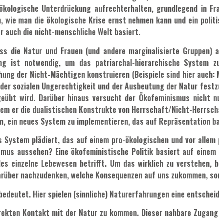
 ökologische Unterdrückung aufrechterhalten, grundlegend in F
n, wie man die ökologische Krise ernst nehmen kann und ein polit
r auch die nicht-menschliche Welt basiert.
 die Natur und Frauen (und andere marginalisierte Gruppen) a
g ist notwendig, um das patriarchal-hierarchische System zu
ng der Nicht-Mächtigen konstruieren (Beispiele sind hier auch: Me
er sozialen Ungerechtigkeit und der Ausbeutung der Natur festzuh
sgeübt wird. Darüber hinaus versucht der Ökofeminismus nicht 
ndem er die dualistischen Konstrukte von Herrschaft/Nicht-Herrsch
en, ein neues System zu implementieren, das auf Repräsentation b
es System plädiert, das auf einem pro-ökologischen und vor allem
smus aussehen? Eine ökofeministische Politik basiert auf einem 
des einzelne Lebewesen betrifft. Um das wirklich zu verstehen, 
 darüber nachzudenken, welche Konsequenzen auf uns zukommen, so
 bedeutet. Hier spielen (sinnliche) Naturerfahrungen eine entschei
 direkten Kontakt mit der Natur zu kommen. Dieser nahbare Zuga