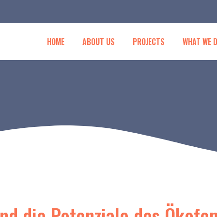
HOME
ABOUT US
PROJECTS
WHAT WE 
und die Potenziale des Ökof