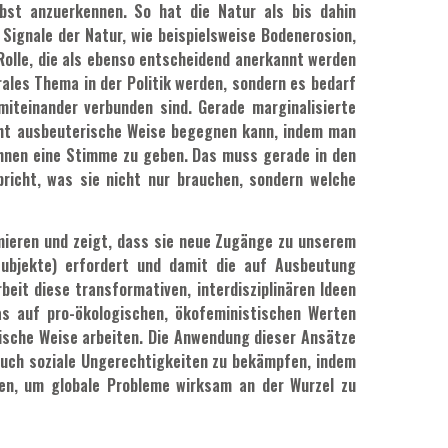
bst anzuerkennen. So hat die Natur als bis dahin
Signale der Natur, wie beispielsweise Bodenerosion,
 Rolle, die als ebenso entscheidend anerkannt werden
ales Thema in der Politik werden, sondern es bedarf
miteinander verbunden sind. Gerade marginalisierte
icht ausbeuterische Weise begegnen kann, indem man
 ihnen eine Stimme zu geben. Das muss gerade in den
pricht, was sie nicht nur brauchen, sondern welche
rmieren und zeigt, dass sie neue Zugänge zu unserem
Subjekte) erfordert und damit die auf Ausbeutung
it diese transformativen, interdisziplinären Ideen
das auf pro-ökologischen, ökofeministischen Werten
stische Weise arbeiten. Die Anwendung dieser Ansätze
 auch soziale Ungerechtigkeiten zu bekämpfen, indem
en, um globale Probleme wirksam an der Wurzel zu