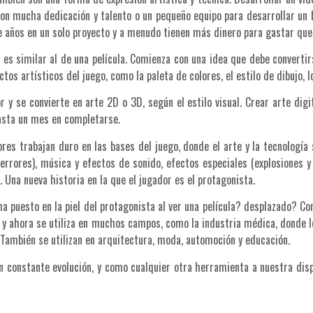
con mucha dedicación y talento o un pequeño equipo para desarrollar un 
años en un solo proyecto y a menudo tienen más dinero para gastar que 
es similar al de una película. Comienza con una idea que debe convertir
os artísticos del juego, como la paleta de colores, el estilo de dibujo, l
or y se convierte en arte 2D o 3D, según el estilo visual. Crear arte di
hasta un mes en completarse.
ores trabajan duro en las bases del juego, donde el arte y la tecnología
errores), música y efectos de sonido, efectos especiales (explosiones 
 Una nueva historia en la que el jugador es el protagonista.
a puesto en la piel del protagonista al ver una película?
desplazado? Con
o y ahora se utiliza en muchos campos, como la industria médica, donde l
También se utilizan en arquitectura, moda, automoción y educación.
constante evolución, y como cualquier otra herramienta a nuestra dispos