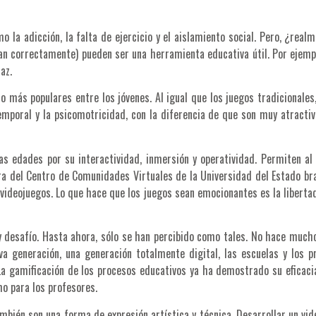
mo la adicción, la falta de ejercicio y el aislamiento social. Pero, ¿r
zan correctamente) pueden ser una herramienta educativa útil. Por ejemp
az.
 más populares entre los jóvenes. Al igual que los juegos tradicionales,
poral y la psicomotricidad, con la diferencia de que son muy atractivos
as edades por su interactividad, inmersión y operatividad. Permiten al 
a del Centro de Comunidades Virtuales de la Universidad del Estado bra
ideojuegos. Lo que hace que los juegos sean emocionantes es la libertad 
y desafío. Hasta ahora, sólo se han percibido como tales. No hace much
va generación, una generación totalmente digital, las escuelas y los 
 La gamificación de los procesos educativos ya ha demostrado su eficaci
o para los profesores.
bién son una forma de expresión artística y técnica. Desarrollar un vi