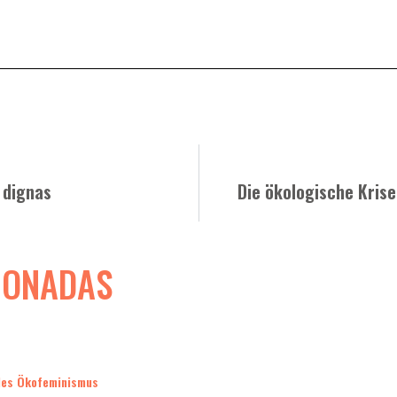
 dignas
Die ökologische Kris
IONADAS
 des Ökofeminismus