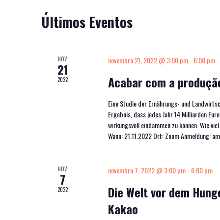
Eventos
Últimos Eventos
NOV
novembro 21, 2022 @ 3:00 pm
-
6:00 pm
21
Acabar com a produção
2022
Eine Studie der Ernährungs- und Landwirts
Ergebnis, dass jedes Jahr 14 Milliarden Eu
wirkungsvoll eindämmen zu können. Wie vie
Wann: 21.11.2022 Ort: Zoom Anmeldung: 
NOV
novembro 7, 2022 @ 3:00 pm
-
6:00 pm
7
Die Welt vor dem Hunge
2022
Kakao