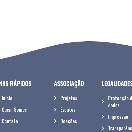
INKS RÁPIDOS
ASSOCIAÇÃO
LEGALIDADE
Início
Projetos
Protecção 
dados
Quem Somos
Eventos
Impressão
Contato
Doações
Transparênc