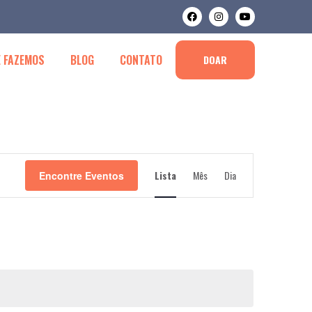
 FAZEMOS
BLOG
CONTATO
DOAR
Navegação
Lista
Mês
Dia
Encontre Eventos
do
visual
Evento