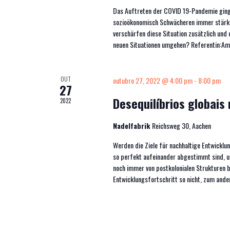
Das Auftreten der COVID 19-Pandemie ging
sozioökonomisch Schwächeren immer stärker
verschärfen diese Situation zusätzlich und
neuen Situationen umgehen? Referentin:Am
OUT
outubro 27, 2022 @ 4:00 pm
-
8:00 pm
27
Desequilíbrios globais
2022
Nadelfabrik
Reichsweg 30, Aachen
Werden die Ziele für nachhaltige Entwicklun
so perfekt aufeinander abgestimmt sind, um 
noch immer von postkolonialen Strukturen b
Entwicklungsfortschritt so nicht, zum ander